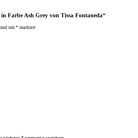
e in Farbe Ash Grey von Tissa Fontaneda“
sind mit
*
markiert
n nächsten Kommentar speichern.