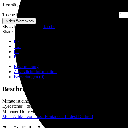
1 vorrätig
Tasche Mirage in Farbe Ash Grey von Tissa Fontaneda quantity
In den Warenkorb
SKU:
B144
Category:
Tasche
Share:
Fb.
Tw.
Li.
Pin.
Beschreibung
Zusätzliche Information
Bewertungen (0)
Beschreibung
Mirage ist eine wunderschöne Tasche von Tissa Fontaneda im klassisc
Eyecatcher – diese Tasche ist der perfekte Begleiter für jeden Anlass.
Mit einer Höhe von 21 cm (43 cm inklusive Henkel), einer Breite von 
Mehr Artikel von Tissa Fontaneda findest Du hier!