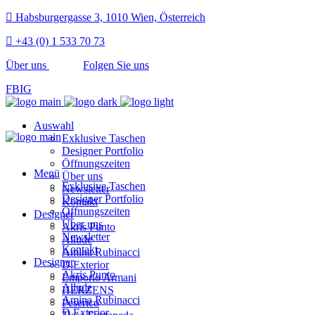
Habsburgergasse 3, 1010 Wien, Österreich
+43 (0) 1 533 70 73
Über uns
Folgen Sie uns
FB
IG
Auswahl
Exklusive Taschen
Designer Portfolio
Öffnungszeiten
Menü
Über uns
Exklusive Taschen
Newsletter
Designer Portfolio
Kontakt
Öffnungszeiten
Designer
Über uns
Akris Punto
Newsletter
Allude
Kontakt
Amina Rubinacci
Designer
D.Exterior
Akris Punto
Emporio Armani
Allude
HERZENS
Amina Rubinacci
Peserico
D.Exterior