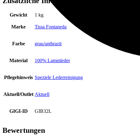
Zusätzliche Information
Gewicht
1 kg
Marke
Tissa Fontaneda
Farbe
grau/anthrazit
Material
100% Lammleder
Pflegehinweis
Speziele Lederreinigung
Aktuell/Outlet
Aktuell
GIGI-ID
GIB32L
Bewertungen