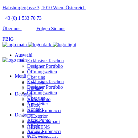
Habsburgergasse 3, 1010 Wien, Österreich
+43 (0) 1 533 70 73
Über uns
Folgen Sie uns
FB
IG
Auswahl
Exklusive Taschen
Designer Portfolio
Öffnungszeiten
Menü
Über uns
Exklusive Taschen
Newsletter
Designer Portfolio
Kontakt
Öffnungszeiten
Designer
Über uns
Akris Punto
Newsletter
Allude
Kontakt
Amina Rubinacci
Designer
D.Exterior
Akris Punto
Emporio Armani
Allude
HERZENS
Amina Rubinacci
Peserico
D.Exterior