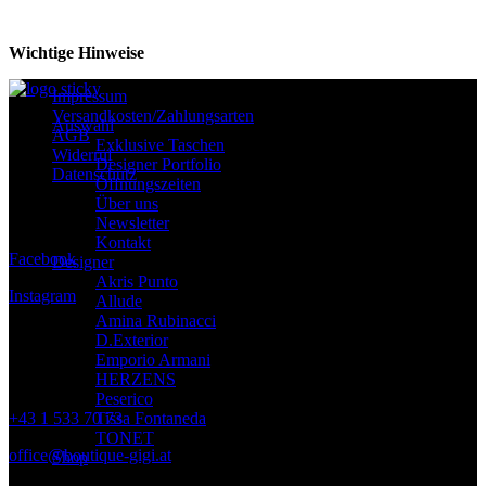
Wichtige Hinweise
Impressum
Versandkosten/Zahlungsarten
Auswahl
AGB
Exklusive Taschen
Widerruf
Designer Portfolio
Datenschutz
Öffnungszeiten
Über uns
Folge uns
Newsletter
Kontakt
Facebook
Designer
Akris Punto
Instagram
Allude
Amina Rubinacci
D.Exterior
Emporio Armani
Kontakt
HERZENS
Peserico
+43 1 533 70 73
Tissa Fontaneda
TONET
office@boutique-gigi.at
Shop