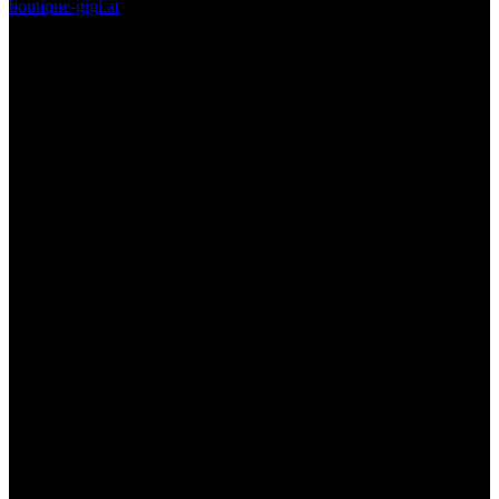
boutique-gigi.at
Zahlungsmittel – Versand
Diese Seite und deren Inhalte sind urheberrechtlich geschützt