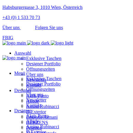
Habsburgergasse 3, 1010 Wien, Österreich
+43 (0) 1 533 70 73
Über uns
Folgen Sie uns
FB
IG
Auswahl
Exklusive Taschen
Designer Portfolio
Öffnungszeiten
Menü
Über uns
Exklusive Taschen
Newsletter
Designer Portfolio
Kontakt
Öffnungszeiten
Designer
Über uns
Akris Punto
Newsletter
Allude
Kontakt
Amina Rubinacci
Designer
D.Exterior
Akris Punto
Emporio Armani
Allude
HERZENS
Amina Rubinacci
Peserico
D.Exterior