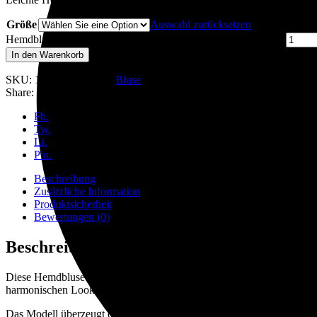
Größe
Auswahl zurücksetzen
Hemdbluse in Gelb-Blau mit Muster von Akris Punto quantity
In den Warenkorb
SKU:
169902
Category:
Bluse
Share:
Fb.
Tw.
Li.
Pin.
Beschreibung
Zusätzliche Information
Produktsicherheit
Bewertungen (0)
Beschreibung
Diese Hemdbluse von Akris Punto wird als abgestimmtes Set gemein
harmonischen Look.
Das Modell überzeugt durch sein lebendiges Farbspiel in Gelb mit he