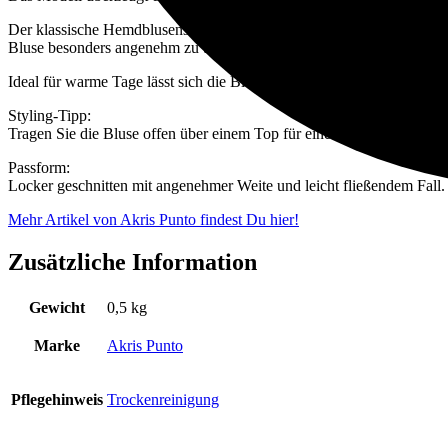
Der klassische Hemdblusenschnitt mit Kragen und durchgehender Knopfle
Bluse besonders angenehm zu tragen.
Ideal für warme Tage lässt sich die Bluse vielseitig kombinieren – sow
Styling-Tipp:
Tragen Sie die Bluse offen über einem Top für einen entspannten Look 
Passform:
Locker geschnitten mit angenehmer Weite und leicht fließendem Fall.
Mehr Artikel von Akris Punto findest Du hier!
Zusätzliche Information
Gewicht
0,5 kg
Marke
Akris Punto
Pflegehinweis
Trockenreinigung