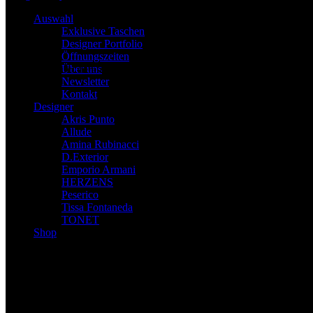
Auswahl
Exklusive Taschen
Designer Portfolio
Öffnungszeiten
Über uns
Diese Seite und deren Inhalte sind urheberrechtlich geschützt
Newsletter
Kontakt
Designer
Akris Punto
Allude
Amina Rubinacci
D.Exterior
Emporio Armani
HERZENS
Peserico
Tissa Fontaneda
TONET
Shop