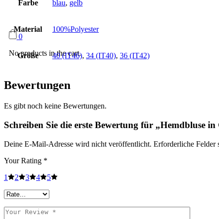
Farbe
blau
,
gelb
Material
100%Polyester
0
No products in the cart.
Größe
40 (IT46)
,
34 (IT40)
,
36 (IT42)
Bewertungen
Es gibt noch keine Bewertungen.
Schreiben Sie die erste Bewertung für „Hemdbluse in
Deine E-Mail-Adresse wird nicht veröffentlicht.
Erforderliche Felder 
Your Rating
*
1
2
3
4
5