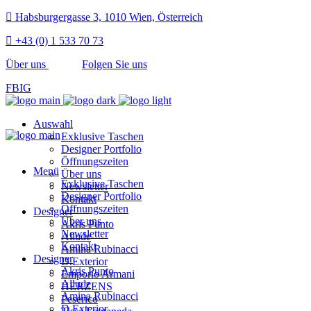
Habsburgergasse 3, 1010 Wien, Österreich
+43 (0) 1 533 70 73
Über uns
Folgen Sie uns
FB
IG
Auswahl
Exklusive Taschen
Designer Portfolio
Öffnungszeiten
Menü
Über uns
Exklusive Taschen
Newsletter
Designer Portfolio
Kontakt
Öffnungszeiten
Designer
Über uns
Akris Punto
Newsletter
Allude
Kontakt
Amina Rubinacci
Designer
D.Exterior
Akris Punto
Emporio Armani
Allude
HERZENS
Amina Rubinacci
Peserico
D.Exterior