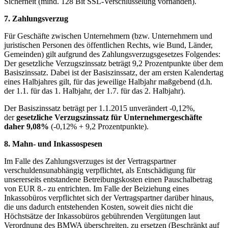
Sicherheit (mind. 128 Bit SSL-Verschlüsselung vorhanden).
7. Zahlungsverzug
Für Geschäfte zwischen Unternehmern (bzw. Unternehmern und
juristischen Personen des öffentlichen Rechts, wie Bund, Länder,
Gemeinden) gilt aufgrund des Zahlungsverzugsgesetzes Folgendes:
Der gesetzliche Verzugszinssatz beträgt 9,2 Prozentpunkte über dem
Basiszinssatz. Dabei ist der Basiszinssatz, der am ersten Kalendertag
eines Halbjahres gilt, für das jeweilige Halbjahr maßgebend (d.h.
der 1.1. für das 1. Halbjahr, der 1.7. für das 2. Halbjahr).
Der Basiszinssatz beträgt per 1.1.2015 unverändert -0,12%,
der
gesetzliche Verzugszinssatz für Unternehmergeschäfte
daher 9,08%
(-0,12% + 9,2 Prozentpunkte).
8. Mahn- und Inkassospesen
Im Falle des Zahlungsverzuges ist der Vertragspartner
verschuldensunabhängig verpflichtet, als Entschädigung für
unsererseits entstandene Betreibungskosten einen Pauschalbetrag
von EUR 8.- zu entrichten. Im Falle der Beiziehung eines
Inkassobüros verpflichtet sich der Vertragspartner darüber hinaus,
die uns dadurch entstehenden Kosten, soweit dies nicht die
Höchstsätze der Inkassobüros gebührenden Vergütungen laut
Verordnung des BMWA überschreiten, zu ersetzen (Beschränkt auf