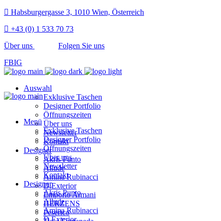
Habsburgergasse 3, 1010 Wien, Österreich
+43 (0) 1 533 70 73
Über uns
Folgen Sie uns
FB
IG
Auswahl
Exklusive Taschen
Designer Portfolio
Öffnungszeiten
Menü
Über uns
Exklusive Taschen
Newsletter
Designer Portfolio
Kontakt
Öffnungszeiten
Designer
Über uns
Akris Punto
Newsletter
Allude
Kontakt
Amina Rubinacci
Designer
D.Exterior
Akris Punto
Emporio Armani
Allude
HERZENS
Amina Rubinacci
Peserico
D.Exterior