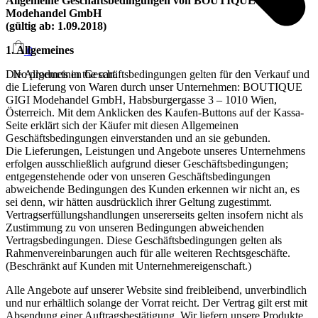
Allgemeine Geschäftsbedingungen von
BOUTIQUE GIGI
Modehandel GmbH
(gültig ab: 1.09.2018)
1. Allgemeines
0
Die Allgemeinen Geschäftsbedingungen gelten für den Verkauf und
No products in the cart.
die Lieferung von Waren durch unser Unternehmen: BOUTIQUE
GIGI Modehandel GmbH, Habsburgergasse 3 – 1010 Wien,
Österreich. Mit dem Anklicken des Kaufen-Buttons auf der Kassa-
Seite erklärt sich der Käufer mit diesen Allgemeinen
Geschäftsbedingungen einverstanden und an sie gebunden.
Die Lieferungen, Leistungen und Angebote unseres Unternehmens
erfolgen ausschließlich aufgrund dieser Geschäftsbedingungen;
entgegenstehende oder von unseren Geschäftsbedingungen
abweichende Bedingungen des Kunden erkennen wir nicht an, es
sei denn, wir hätten ausdrücklich ihrer Geltung zugestimmt.
Vertragserfüllungshandlungen unsererseits gelten insofern nicht als
Zustimmung zu von unseren Bedingungen abweichenden
Vertragsbedingungen. Diese Geschäftsbedingungen gelten als
Rahmenvereinbarungen auch für alle weiteren Rechtsgeschäfte.
(Beschränkt auf Kunden mit Unternehmereigenschaft.)
Alle Angebote auf unserer Website sind freibleibend, unverbindlich
und nur erhältlich solange der Vorrat reicht. Der Vertrag gilt erst mit
Absendung einer Auftragsbestätigung. Wir liefern unsere Produkte