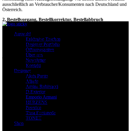
ausschließlich an Verbraucher/Konsumenten nach Deutschland und
Österreich.
2. Bestellvorgang, Bestellkorrektur, Bestellabbruch
Wenn der Kunde das gewünschte Produkt ausgewählt hat, kann er
Auswahl
dieses unverbindlich durch Anklicken des Buttons [In den
Exklusive Taschen
Warenkorb] in den Warenkorb legen. Den Inhalt des Warenkorbs
Designer Portfolio
kann der Kunde jederzeit durch Anklicken des angezeigten
Öffnungszeiten
Produktes unverbindlich ansehen. Die Produkte kann der Kunde
Über uns
jederzeit durch Anklicken des Buttons [x] wieder aus dem
Newsletter
Warenkorb entfernen. Wenn der Kunde die Produkte im Warenkorb
Kontakt
kaufen will, muss er den Button [Zur Kasse] anklicken. Der Kunde
Designer
wird dann aufgefordert, seine Daten einzugeben. Der Kunde kann
Akris Punto
die Bestellung als Gast oder als registrierter Benutzer durchführen.
Allude
Als registrierter Benutzer genügt für weitere Bestellungen die
Amina Rubinacci
Eingabe des vom Benutzer bei der Erstregistrierung festgelegten
D.Exterior
Logins und Passwortes. Die Daten werden verschlüsselt übertragen!
Emporio Armani
HERZENS
Nach Eingabe der Kundendaten und Auswahl der Art der Zahlung
Peserico
und Versandart können alle Eingaben in der Bestellmaske jederzeit
Tissa Fontaneda
geändert werden. Durch Anklicken des Buttons [jetzt kaufen]
TONET
schließt der Kunde den Bestellvorgang ab. Der Bestellvorgang lässt
Shop
sich jederzeit durch Schließen des Browsers abbrechen.