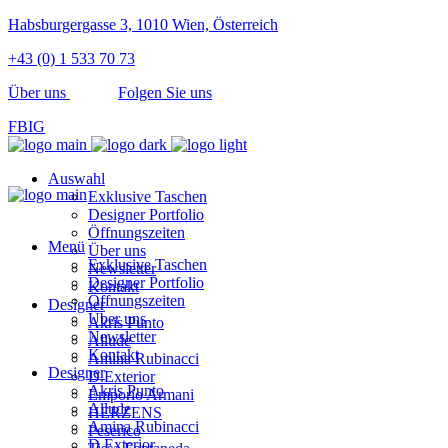
Habsburgergasse 3, 1010 Wien, Österreich
+43 (0) 1 533 70 73
Über uns
Folgen Sie uns
FB
IG
Auswahl
Exklusive Taschen
Designer Portfolio
Öffnungszeiten
Menü
Über uns
Exklusive Taschen
Newsletter
Designer Portfolio
Kontakt
Öffnungszeiten
Designer
Über uns
Akris Punto
Newsletter
Allude
Kontakt
Amina Rubinacci
Designer
D.Exterior
Akris Punto
Emporio Armani
Allude
HERZENS
Amina Rubinacci
Peserico
D.Exterior