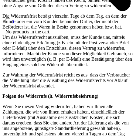
Verbraucher gem. KSchG haben das Recht, binnen vierzehn Tagen
ohne Angabe von Gründen diesen Vertrag zu widerrufen.
Die Widerrufsfrist beträgt vierzehn Tage ab dem Tag, an dem der
Kunde oder ein vom Kunden benannter Dritter, der nicht der
0
Beförderer ist, die Waren in Besitz genommen haben bzw. hat.
No products in the cart.
Um das Widerrufsrecht auszuüben, muss der Kunde uns, mittels
einer eindeutigen Erklärung (z.B. ein mit der Post versandter Brief
oder E-Mail) über den Entschluss, diesen Vertrag zu widerrufen,
informieren. Macht der Kunde von dieser Möglichkeit Gebrauch, so
wird ihm unverzüglich (z. B. per E-Mail) eine Bestätigung über den
Eingang eines solchen Widerrufs übermittelt.
Zur Wahrung der Widerrufsfrist reicht es aus, dass der Verbraucher
die Mitteilung über die Ausübung des Widerrufsrechts vor Ablauf
der Widerrufsfrist absendet.
Folgen des Widerrufs (lt. Widerrufsbelehrung)
Wenn Sie diesen Vertrag widerrufen, haben wir Ihnen alle
Zahlungen, die wir von Ihnen erhalten haben, einschließlich der
Lieferkosten (mit Ausnahme der zusätzlichen Kosten, die sich
daraus ergeben, dass Sie eine andere Art der Lieferung als die von
uns angebotene, günstigste Standardlieferung gewählt haben),
unverzüglich und spätestens binnen vierzehn Tagen ab dem Tag