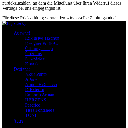
zurückzuzahlen, an dem die Mitteilung über Ihren Widerruf dieses
Vertrags bei uns eingegangen ist.
Für diese Rückzahlung verwenden wir dasselbe Zahlungsmittel,
welches Sie bei der ursprünglichen Transaktion eingesetzt haben, es
sei denn, mit Ihnen wurde ausdrücklich etwas anderes vereinbart. In
Auswahl
keinem Fall werden Ihnen wegen dieser Rückzahlung Entgelte
Exklusive Taschen
berechnet. Sie haben die Waren unverzüglich und in jedem Fall
Designer Portfolio
spätestens binnen vierzehn Tagen ab dem Tag, an dem Sie uns über
Öffnungszeiten
den Widerruf dieses Vertrags unterrichten, an uns zurückzusenden
Über uns
oder zu übergeben. Die Frist ist gewahrt, wenn Sie die Waren vor
Newsletter
Ablauf der Frist von vierzehn Tagen absenden. Sie tragen die
Kontakt
unmittelbaren Kosten der Rücksendung der Waren. Sie müssen für
Designer
einen etwaigen Wertverlust der Waren nur aufkommen, wenn dieser
Akris Punto
Wertverlust auf einen zur Prüfung der Beschaffenheit, Eigenschaften
Allude
und Funktionsweise der Waren nicht notwendigen Umgang mit
Amina Rubinacci
ihnen zurückzuführen ist.
D.Exterior
Emporio Armani
HERZENS
Peserico
Tissa Fontaneda
TONET
Shop
Wichtige Hinweise