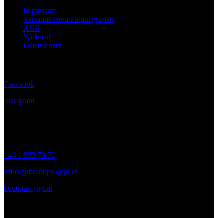
Impressum
Versandkosten/Zahlungsarten
AGB
Widerruf
Datenschutz
Folge uns
Facebook
Instagram
Kontakt
+43 1 533 70 73
office@boutique-gigi.at
boutique-gigi.at