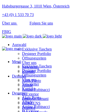
Habsburgergasse 3, 1010 Wien, Österreich
+43 (0) 1 533 70 73
Über uns
Folgen Sie uns
FB
IG
Auswahl
Exklusive Taschen
Designer Portfolio
Öffnungszeiten
Menü
Über uns
Exklusive Taschen
Newsletter
Designer Portfolio
Kontakt
Öffnungszeiten
Designer
Über uns
Akris Punto
Newsletter
Allude
Kontakt
Amina Rubinacci
Designer
D.Exterior
Akris Punto
Emporio Armani
Allude
HERZENS
Amina Rubinacci
Peserico
D.Exterior