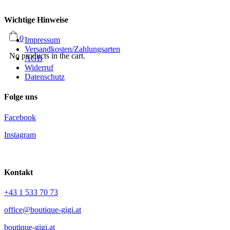
Wichtige Hinweise
0
Impressum
Versandkosten/Zahlungsarten
No products in the cart.
AGB
Widerruf
Datenschutz
Folge uns
Facebook
Instagram
Kontakt
+43 1 533 70 73
office@boutique-gigi.at
boutique-gigi.at