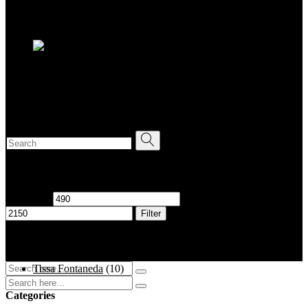
Tasche Pochette XL in Farbe Desert Sand von Tissa Fontaneda
490,00
€
New
Tasche Clutch Flavia in Flieder von Tissa Fontaneda
855,00
€
Search for:
Filter by price
Min. Preis
Max. Preis
Filter
Filtern nach
Tissa Fontaneda
(10)
Categories