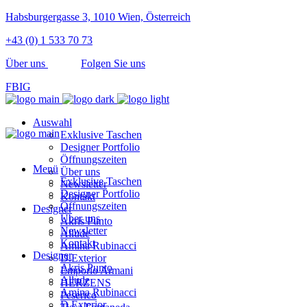
Habsburgergasse 3, 1010 Wien, Österreich
+43 (0) 1 533 70 73
Über uns
Folgen Sie uns
FB
IG
Auswahl
Exklusive Taschen
Designer Portfolio
Öffnungszeiten
Menü
Über uns
Exklusive Taschen
Newsletter
Designer Portfolio
Kontakt
Öffnungszeiten
Designer
Über uns
Akris Punto
Newsletter
Allude
Kontakt
Amina Rubinacci
Designer
D.Exterior
Akris Punto
Emporio Armani
Allude
HERZENS
Amina Rubinacci
Peserico
D.Exterior