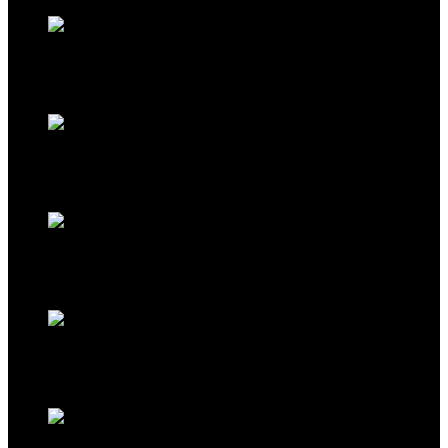
490,00
€
New
Tasche Pochette XL in Farbe Dark Brown von Tissa Fontaneda
490,00
€
New
Tasche Mirage in Farbe Ash Grey von Tissa Fontaneda
2.150,00
€
New
Tasche Simple Matter Tassle in Bubbles Design von Tissa Fontaneda
1.750,00
€
New
Tasche Pochette XL in Farbe Red Marrakesch Metal von Tissa Fontaneda
490,00
€
New