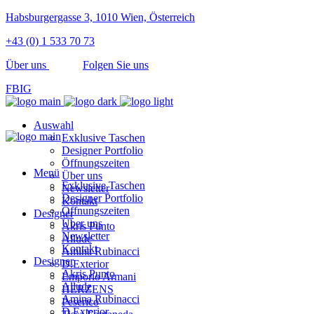
Habsburgergasse 3, 1010 Wien, Österreich
+43 (0) 1 533 70 73
Über uns
Folgen Sie uns
FB
IG
Auswahl
Exklusive Taschen
Designer Portfolio
Öffnungszeiten
Menü
Über uns
Exklusive Taschen
Newsletter
Designer Portfolio
Kontakt
Öffnungszeiten
Designer
Über uns
Akris Punto
Newsletter
Allude
Kontakt
Amina Rubinacci
Designer
D.Exterior
Akris Punto
Emporio Armani
Allude
HERZENS
Amina Rubinacci
Peserico
D.Exterior