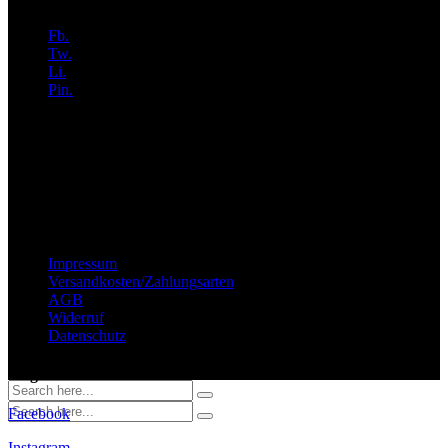
Weste
Fb.
Tw.
Li.
Pin.
Wichtige Hinweise
Impressum
Versandkosten/Zahlungsarten
AGB
Widerruf
Datenschutz
Folge uns
Facebook
Instagram