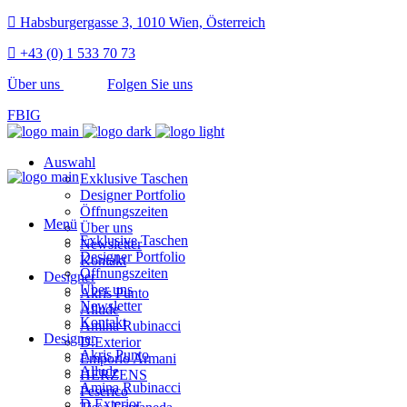
Habsburgergasse 3, 1010 Wien, Österreich
+43 (0) 1 533 70 73
Über uns
Folgen Sie uns
FB
IG
Auswahl
Exklusive Taschen
Designer Portfolio
Öffnungszeiten
Menü
Über uns
Exklusive Taschen
Newsletter
Designer Portfolio
Kontakt
Öffnungszeiten
Designer
Über uns
Akris Punto
Newsletter
Allude
Kontakt
Amina Rubinacci
Designer
D.Exterior
Akris Punto
Emporio Armani
Allude
HERZENS
Amina Rubinacci
Peserico
D.Exterior