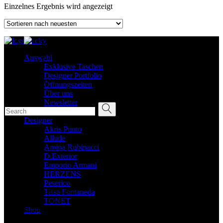
Einzelnes Ergebnis wird angezeigt
New
Auswahl
Tasche Mirage in Farbe Ash Grey von Tissa Fontaneda
Exklusive Taschen
Designer Portfolio
2.150,00
€
Öffnungszeiten
Über uns
Search for:
Newsletter
Kontakt
Designer
Akris Punto
Filtern nach
Allude
Amina Rubinacci
Tissa Fontaneda
(1)
D.Exterior
Emporio Armani
Categories
HERZENS
Peserico
ACCESSOIRES
Tissa Fontaneda
Blazer/Jacke
TONET
Bluse
Shop
Cape