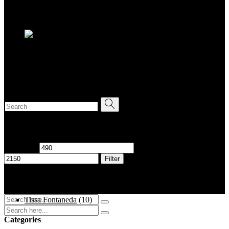
Tasche Pochette XL in Farbe Desert Sand von Tissa Fontaneda
490,00
€
New
Tasche Clutch Flavia in Flieder von Tissa Fontaneda
855,00
€
Search for:
Filter by price
Min. Preis
Max. Preis
Filter
Filtern nach
Tissa Fontaneda
(10)
Categories