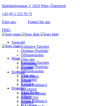
Habsburgergasse 3, 1010 Wien, Österreich
+43 (0) 1 533 70 73
Über uns
Folgen Sie uns
FB
IG
Auswahl
Exklusive Taschen
Designer Portfolio
Öffnungszeiten
Menü
Über uns
Exklusive Taschen
Newsletter
Designer Portfolio
Kontakt
Öffnungszeiten
Designer
Über uns
Akris Punto
Newsletter
Allude
Kontakt
Amina Rubinacci
Designer
D.Exterior
Akris Punto
Emporio Armani
Allude
HERZENS
Amina Rubinacci
Peserico
D.Exterior