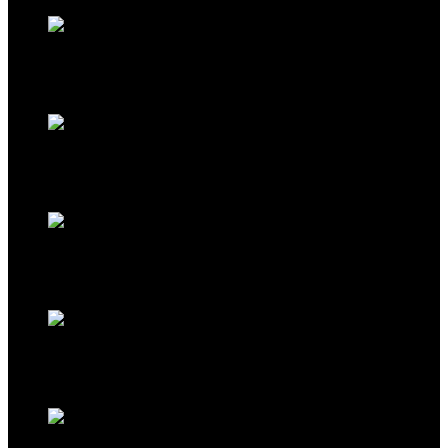
490,00
€
New
Tasche Pochette XL in Farbe Dark Brown von Tissa Fontaneda
490,00
€
New
Tasche Mirage in Farbe Ash Grey von Tissa Fontaneda
2.150,00
€
New
Tasche Simple Matter Tassle in Bubbles Design von Tissa Fontaneda
1.750,00
€
New
Tasche Pochette XL in Farbe Red Marrakesch Metal von Tissa Fontaneda
490,00
€
New