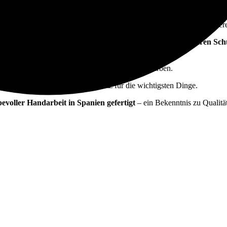
mengezogen
werden und verfügt über eine Quaste mit Hornring. Ein zu
 einem
kleinen Seitenfach
, in dem Schlüssel oder Kreditkarten griffber
 Clutch
getragen werden als auch mit dem
dünnen, verstellbaren Sch
body.
 wunderbar zu Jeans, Leinen und hellen Sommerfarben.
 10 cm bietet sie ausreichend Platz für die wichtigsten Dinge.
ebevoller Handarbeit in Spanien gefertigt
– ein Bekenntnis zu Qualitä