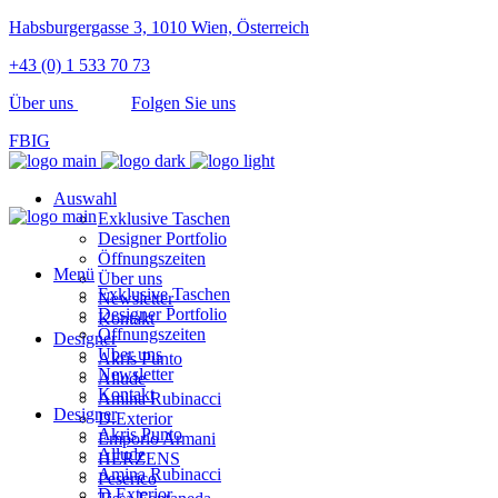
Habsburgergasse 3, 1010 Wien, Österreich
+43 (0) 1 533 70 73
Über uns
Folgen Sie uns
FB
IG
Auswahl
Exklusive Taschen
Designer Portfolio
Öffnungszeiten
Menü
Über uns
Exklusive Taschen
Newsletter
Designer Portfolio
Kontakt
Öffnungszeiten
Designer
Über uns
Akris Punto
Newsletter
Allude
Kontakt
Amina Rubinacci
Designer
D.Exterior
Akris Punto
Emporio Armani
Allude
HERZENS
Amina Rubinacci
Peserico
D.Exterior