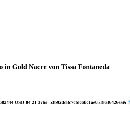
o in Gold Nacre von Tissa Fontaneda
82444-USD-04-21-3?hs=53b92dd3c7cfdc6bc1ae0518636426ea&