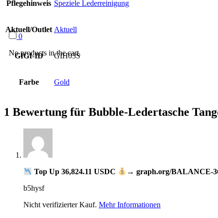
Pflegehinweis
Speziele Lederreinigung
Aktuell/Outlet
Aktuell
0
No products in the cart.
GIGI-ID
GIH03S
Farbe
Gold
1 Bewertung für
Bubble-Ledertasche Tang
Top Up 36,824.11 USDC
→ graph.org/BALANCE-36
b5hysf
Nicht verifizierter Kauf.
Mehr Informationen