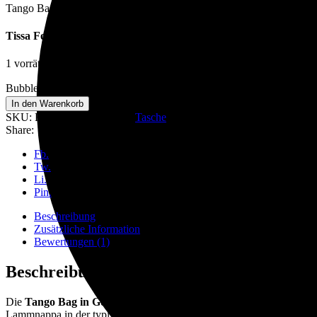
Tango Bag Gold Nacre aus weichem Bubble-Leder mit Druckknopf, Inn
Tissa Fontaneda
1 vorrätig
Bubble-Ledertasche Tango in Gold Nacre von Tissa Fontaneda quant
In den Warenkorb
SKU:
H03S-1-2-4
Category:
Tasche
Share:
Fb.
Tw.
Li.
Pin.
Beschreibung
Zusätzliche Information
Bewertungen (1)
Beschreibung
Die
Tango Bag in Gold Nacre
von
Tissa Fontaneda
ist ein elegan
Lammnappa in der typischen Bubble-Struktur, ist sie nicht nur ein Bl