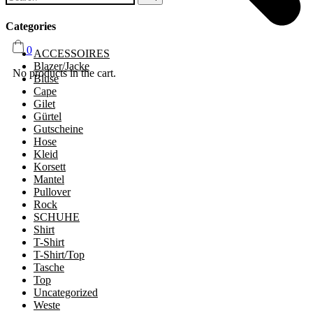
Categories
0
ACCESSOIRES
Blazer/Jacke
No products in the cart.
Bluse
Cape
Gilet
Gürtel
Gutscheine
Hose
Kleid
Korsett
Mantel
Pullover
Rock
SCHUHE
Shirt
T-Shirt
T-Shirt/Top
Tasche
Top
Uncategorized
Weste