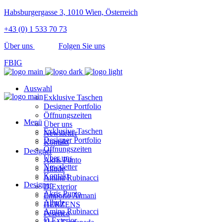
Habsburgergasse 3, 1010 Wien, Österreich
+43 (0) 1 533 70 73
Über uns
Folgen Sie uns
FB
IG
Auswahl
Exklusive Taschen
Designer Portfolio
Öffnungszeiten
Menü
Über uns
Exklusive Taschen
Newsletter
Designer Portfolio
Kontakt
Öffnungszeiten
Designer
Über uns
Akris Punto
Newsletter
Allude
Kontakt
Amina Rubinacci
Designer
D.Exterior
Akris Punto
Emporio Armani
Allude
HERZENS
Amina Rubinacci
Peserico
D.Exterior