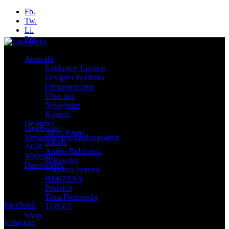
Fb.
Tw.
Li.
Pin.
Auswahl
Exklusive Taschen
Designer Portfolio
Öffnungszeiten
Über uns
Newsletter
Wichtige Hinweise
Kontakt
Designer
Impressum
Akris Punto
Versandkosten/Zahlungsarten
Allude
AGB
Amina Rubinacci
Widerruf
D.Exterior
Datenschutz
Emporio Armani
HERZENS
Folge uns
Peserico
Tissa Fontaneda
Facebook
TONET
Shop
Instagram