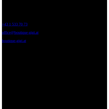
Kontakt
+43 1 533 70 73
office@boutique-gigi.at
boutique-gigi.at
Zahlungsmittel – Versand
Diese Seite und deren Inhalte sind urheberrechtlich geschützt