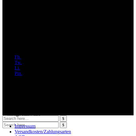
Rock
SCHUHE
Shirt
T-Shirt
T-Shirt/Top
Tasche
Top
Uncategorized
Weste
Fb.
Tw.
Li.
Pin.
Wichtige Hinweise
Impressum
Versandkosten/Zahlungsarten