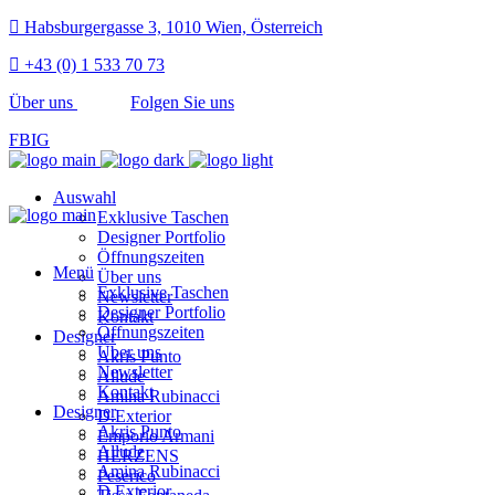
Habsburgergasse 3, 1010 Wien, Österreich
+43 (0) 1 533 70 73
Über uns
Folgen Sie uns
FB
IG
Auswahl
Exklusive Taschen
Designer Portfolio
Öffnungszeiten
Menü
Über uns
Exklusive Taschen
Newsletter
Designer Portfolio
Kontakt
Öffnungszeiten
Designer
Über uns
Akris Punto
Newsletter
Allude
Kontakt
Amina Rubinacci
Designer
D.Exterior
Akris Punto
Emporio Armani
Allude
HERZENS
Amina Rubinacci
Peserico
D.Exterior