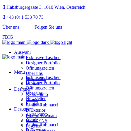
Habsburgergasse 3, 1010 Wien, Österreich
+43 (0) 1 533 70 73
Über uns
Folgen Sie uns
FB
IG
Auswahl
Exklusive Taschen
Designer Portfolio
Öffnungszeiten
Menü
Über uns
Exklusive Taschen
Newsletter
Designer Portfolio
Kontakt
Öffnungszeiten
Designer
Über uns
Akris Punto
Newsletter
Allude
Kontakt
Amina Rubinacci
Designer
D.Exterior
Akris Punto
Emporio Armani
Allude
HERZENS
Amina Rubinacci
Peserico
D.Exterior