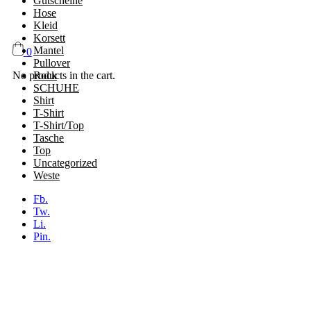
Gutscheine
Hose
Kleid
Korsett
Mantel
0
Pullover
Rock
No products in the cart.
SCHUHE
Shirt
T-Shirt
T-Shirt/Top
Tasche
Top
Uncategorized
Weste
Fb.
Tw.
Li.
Pin.