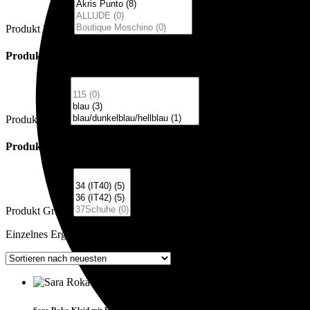
Produkt Marke
Produkt Farbe
Produkt Farbe
Produkt Größe
Produkt Größe
Einzelnes Ergebnis wird angezeigt
New
Sara Roka Kleid mit Floralen Print und roten Gürtel