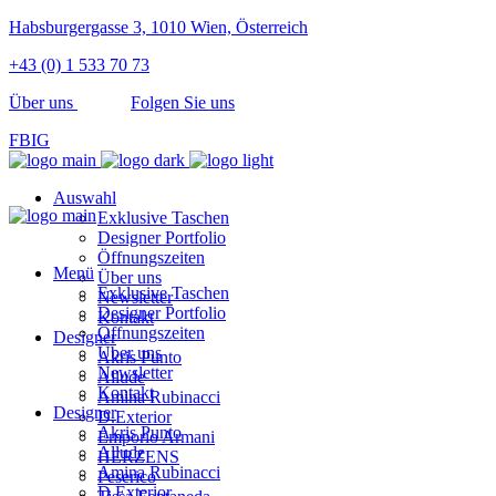
Habsburgergasse 3, 1010 Wien, Österreich
+43 (0) 1 533 70 73
Über uns
Folgen Sie uns
FB
IG
Auswahl
Exklusive Taschen
Designer Portfolio
Öffnungszeiten
Menü
Über uns
Exklusive Taschen
Newsletter
Designer Portfolio
Kontakt
Öffnungszeiten
Designer
Über uns
Akris Punto
Newsletter
Allude
Kontakt
Amina Rubinacci
Designer
D.Exterior
Akris Punto
Emporio Armani
Allude
HERZENS
Amina Rubinacci
Peserico
D.Exterior