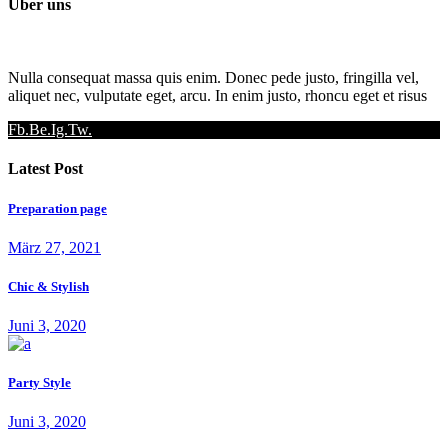
Über uns
Nulla consequat massa quis enim. Donec pede justo, fringilla vel,
aliquet nec, vulputate eget, arcu. In enim justo, rhoncu eget et risus
Fb.
Be.
Ig.
Tw.
Latest Post
Preparation page
März 27, 2021
Chic & Stylish
Juni 3, 2020
Party Style
Juni 3, 2020