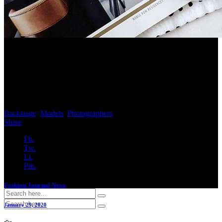
Aenean commodo ligula eget dolor. Aenea n massa. Cum sociis
Theme natoque penatibus et magnis dis parturient montes, nascetur
ridiculus mus. Etiam rhoncus. Maecenas tempus, tellus eget
condimentum. Donec quam felis, ultricies nec, pellentesque eu,
pretium quis, Etiam rhoncus. Maecenas tempus, tellus eget
condimentum rhoncus, sem quam semper…
Backstage
,
Models
,
Photographers
Share
Fb.
Tw.
Li.
Pin.
Fashion Journal News
January 29, 2020