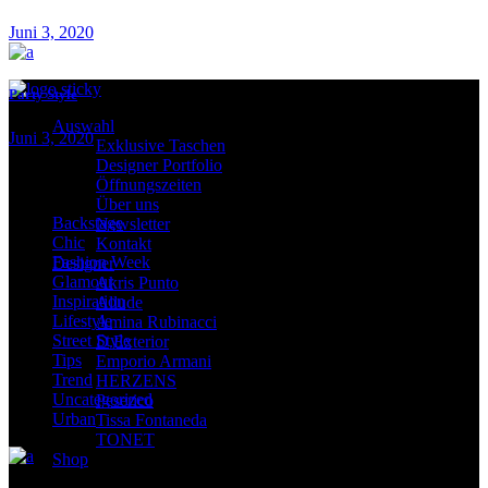
Juni 3, 2020
Party Style
Auswahl
Juni 3, 2020
Exklusive Taschen
Designer Portfolio
Kategorien
Öffnungszeiten
Über uns
Backstage
Newsletter
Chic
Kontakt
Fashion Week
Designer
Glamour
Akris Punto
Inspiration
Allude
Lifestyle
Amina Rubinacci
Street Style
D.Exterior
Tips
Emporio Armani
Trend
HERZENS
Uncategorized
Peserico
Urban
Tissa Fontaneda
TONET
Shop