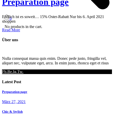
Preparation page
Endlich ist es soweit… 15% Oster-Rabatt Nur bis 6. April 2021
0
shoppen
No products in the cart.
Read More
Über uns
Nulla consequat massa quis enim. Donec pede justo, fringilla vel,
aliquet nec, vulputate eget, arcu. In enim justo, rhoncu eget et risus
Fb.
Be.
Ig.
Tw.
Latest Post
Preparation page
März 27, 2021
Chic & Stylish