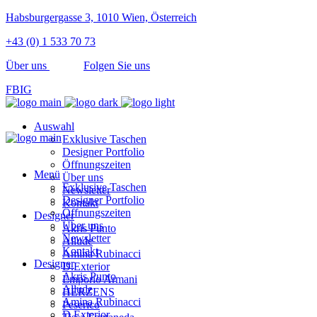
Habsburgergasse 3, 1010 Wien, Österreich
+43 (0) 1 533 70 73
Über uns
Folgen Sie uns
FB
IG
Auswahl
Exklusive Taschen
Designer Portfolio
Öffnungszeiten
Menü
Über uns
Exklusive Taschen
Newsletter
Designer Portfolio
Kontakt
Öffnungszeiten
Designer
Über uns
Akris Punto
Newsletter
Allude
Kontakt
Amina Rubinacci
Designer
D.Exterior
Akris Punto
Emporio Armani
Allude
HERZENS
Amina Rubinacci
Peserico
D.Exterior