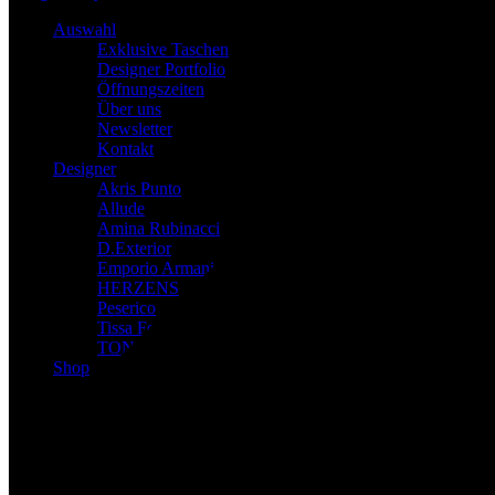
Auswahl
Exklusive Taschen
Designer Portfolio
Öffnungszeiten
Über uns
Newsletter
Kontakt
Designer
Akris Punto
Allude
Amina Rubinacci
D.Exterior
Emporio Armani
HERZENS
Peserico
Tissa Fontaneda
TONET
Shop