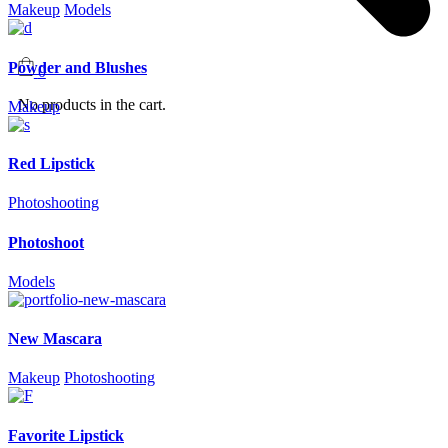
Makeup
Models
Powder and Blushes
0
No products in the cart.
Makeup
Red Lipstick
Photoshooting
Photoshoot
Models
New Mascara
Makeup
Photoshooting
Favorite Lipstick