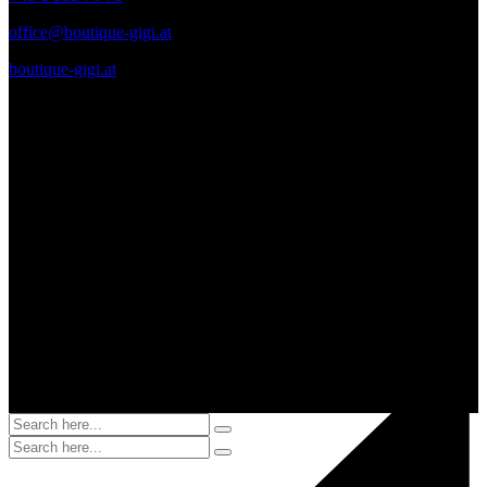
office@boutique-gigi.at
boutique-gigi.at
Zahlungsmittel – Versand
Diese Seite und deren Inhalte sind urheberrechtlich geschützt