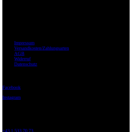
Wichtige Hinweise
Impressum
Versandkosten/Zahlungsarten
AGB
Widerruf
Datenschutz
Folge uns
Facebook
Instagram
Kontakt
+43 1 533 70 73