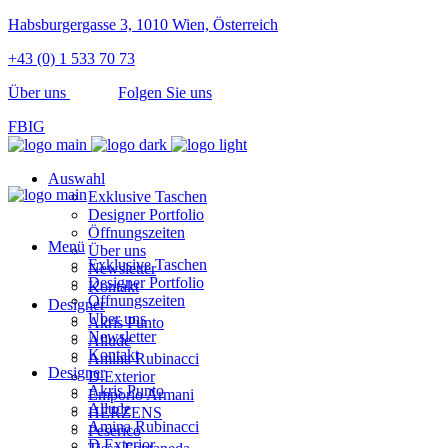
Habsburgergasse 3, 1010 Wien, Österreich
+43 (0) 1 533 70 73
Über uns
Folgen Sie uns
FB
IG
Auswahl
Exklusive Taschen
Designer Portfolio
Öffnungszeiten
Menü
Über uns
Exklusive Taschen
Newsletter
Designer Portfolio
Kontakt
Öffnungszeiten
Designer
Über uns
Akris Punto
Newsletter
Allude
Kontakt
Amina Rubinacci
Designer
D.Exterior
Akris Punto
Emporio Armani
Allude
HERZENS
Amina Rubinacci
Peserico
D.Exterior