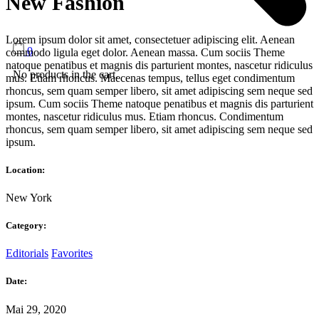
New Fashion
Lorem ipsum dolor sit amet, consectetuer adipiscing elit. Aenean
0
commodo ligula eget dolor. Aenean massa. Cum sociis Theme
natoque penatibus et magnis dis parturient montes, nascetur ridiculus
No products in the cart.
mus. Etiam rhoncus. Maecenas tempus, tellus eget condimentum
rhoncus, sem quam semper libero, sit amet adipiscing sem neque sed
ipsum. Cum sociis Theme natoque penatibus et magnis dis parturient
montes, nascetur ridiculus mus. Etiam rhoncus. Condimentum
rhoncus, sem quam semper libero, sit amet adipiscing sem neque sed
ipsum.
Location:
New York
Category:
Editorials
Favorites
Date:
Mai 29, 2020