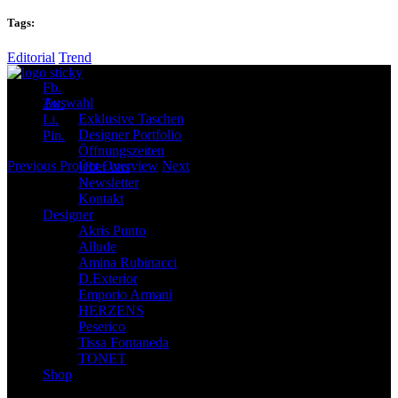
Tags:
Editorial
Trend
Fb.
Auswahl
Tw.
Exklusive Taschen
Li.
Designer Portfolio
Pin.
Öffnungszeiten
Previous
Project Overview
Next
Über uns
Newsletter
Kontakt
Designer
Akris Punto
Allude
Amina Rubinacci
D.Exterior
Emporio Armani
HERZENS
Peserico
Tissa Fontaneda
TONET
Shop