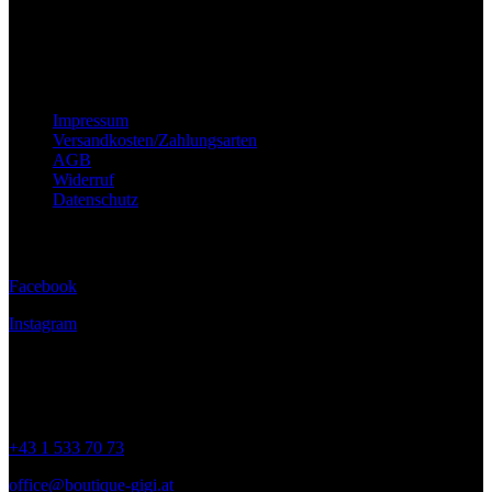
Wichtige Hinweise
Impressum
Versandkosten/Zahlungsarten
AGB
Widerruf
Datenschutz
Folge uns
Facebook
Instagram
Kontakt
+43 1 533 70 73
office@boutique-gigi.at