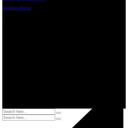
boutique-gigi.at
Zahlungsmittel – Versand
Diese Seite und deren Inhalte sind urheberrechtlich geschützt