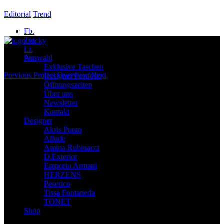
Editorial
Trend
Fb.
Tw.
Li.
Auswahl
Pin.
Exklusive Taschen
Previous
Project Overview
Next
Designer Portfolio
Öffnungszeiten
Über uns
Newsletter
Kontakt
Designer
Akris Punto
Allude
Amina Rubinacci
D.Exterior
Emporio Armani
HERZENS
Peserico
Tissa Fontaneda
TONET
Shop