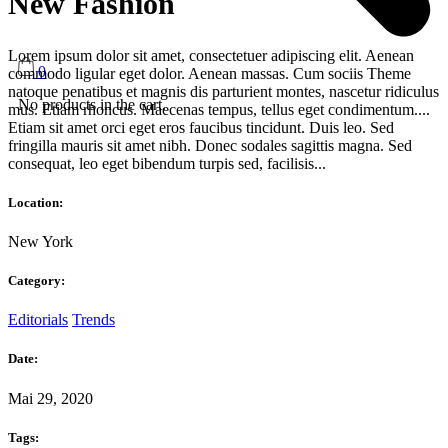
New Fashion
Lorem ipsum dolor sit amet, consectetuer adipiscing elit. Aenean
0
commodo ligular eget dolor. Aenean massas. Cum sociis Theme
natoque penatibus et magnis dis parturient montes, nascetur ridiculus
No products in the cart.
mus. Etiam rhoncus. Maecenas tempus, tellus eget condimentum....
Etiam sit amet orci eget eros faucibus tincidunt. Duis leo. Sed
fringilla mauris sit amet nibh. Donec sodales sagittis magna. Sed
consequat, leo eget bibendum turpis sed, facilisis...
Location:
New York
Category:
Editorials
Trends
Date:
Mai 29, 2020
Tags: