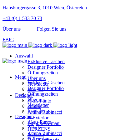
Habsburgergasse 3, 1010 Wien, Österreich
+43 (0) 1 533 70 73
Über uns
Folgen Sie uns
FB
IG
Auswahl
Exklusive Taschen
Designer Portfolio
Öffnungszeiten
Menü
Über uns
Exklusive Taschen
Newsletter
Designer Portfolio
Kontakt
Öffnungszeiten
Designer
Über uns
Akris Punto
Newsletter
Allude
Kontakt
Amina Rubinacci
Designer
D.Exterior
Akris Punto
Emporio Armani
Allude
HERZENS
Amina Rubinacci
Peserico
D.Exterior