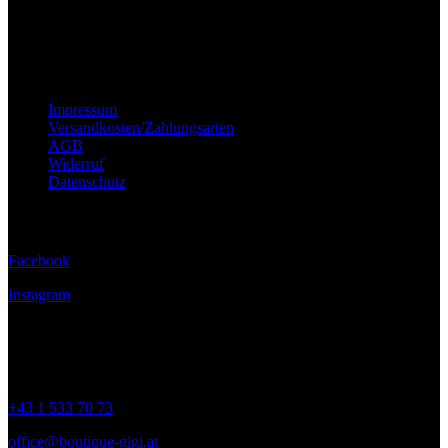
Wichtige Hinweise
Impressum
Versandkosten/Zahlungsarten
AGB
Widerruf
Datenschutz
Folge uns
Facebook
Instagram
Kontakt
+43 1 533 70 73
office@boutique-gigi.at