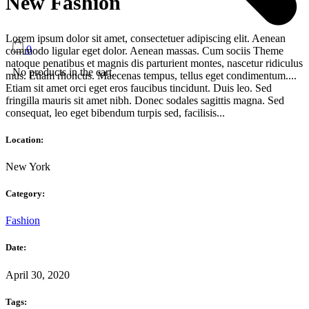
New Fashion
Lorem ipsum dolor sit amet, consectetuer adipiscing elit. Aenean
0
commodo ligular eget dolor. Aenean massas. Cum sociis Theme
natoque penatibus et magnis dis parturient montes, nascetur ridiculus
No products in the cart.
mus. Etiam rhoncus. Maecenas tempus, tellus eget condimentum....
Etiam sit amet orci eget eros faucibus tincidunt. Duis leo. Sed
fringilla mauris sit amet nibh. Donec sodales sagittis magna. Sed
consequat, leo eget bibendum turpis sed, facilisis...
Location:
New York
Category:
Fashion
Date:
April 30, 2020
Tags: