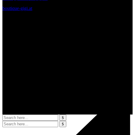
boutique-gigi.at
Zahlungsmittel – Versand
Diese Seite und deren Inhalte sind urheberrechtlich geschützt