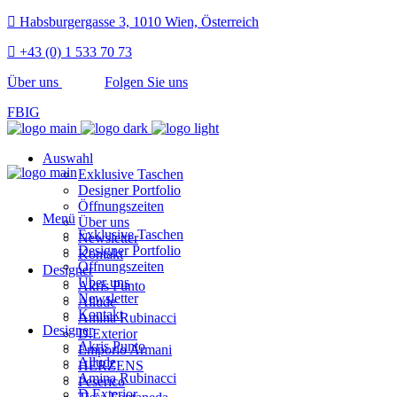
Habsburgergasse 3, 1010 Wien, Österreich
+43 (0) 1 533 70 73
Über uns
Folgen Sie uns
FB
IG
Auswahl
Exklusive Taschen
Designer Portfolio
Öffnungszeiten
Menü
Über uns
Exklusive Taschen
Newsletter
Designer Portfolio
Kontakt
Öffnungszeiten
Designer
Über uns
Akris Punto
Newsletter
Allude
Kontakt
Amina Rubinacci
Designer
D.Exterior
Akris Punto
Emporio Armani
Allude
HERZENS
Amina Rubinacci
Peserico
D.Exterior