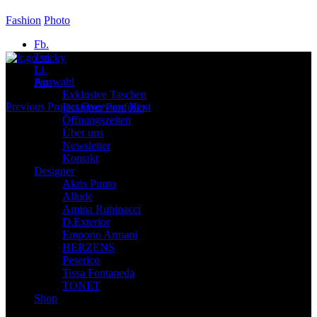
Fashion
Photo
Fb.
Tw.
Li.
Auswahl
Pin.
Exklusive Taschen
Previous
Project Overview
Next
Designer Portfolio
Öffnungszeiten
Über uns
Newsletter
Kontakt
Designer
Akris Punto
Allude
Amina Rubinacci
D.Exterior
Emporio Armani
HERZENS
Peserico
Tissa Fontaneda
TONET
Shop