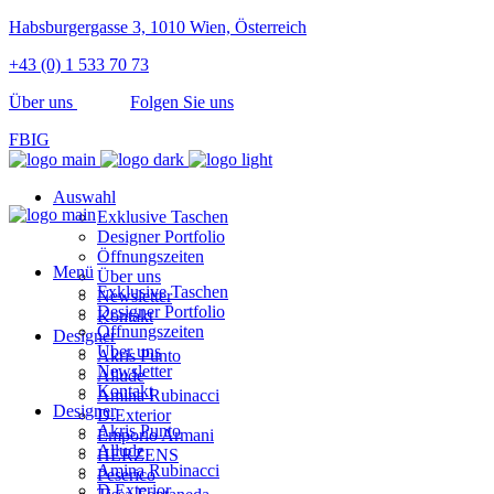
Habsburgergasse 3, 1010 Wien, Österreich
+43 (0) 1 533 70 73
Über uns
Folgen Sie uns
FB
IG
Auswahl
Exklusive Taschen
Designer Portfolio
Öffnungszeiten
Menü
Über uns
Exklusive Taschen
Newsletter
Designer Portfolio
Kontakt
Öffnungszeiten
Designer
Über uns
Akris Punto
Newsletter
Allude
Kontakt
Amina Rubinacci
Designer
D.Exterior
Akris Punto
Emporio Armani
Allude
HERZENS
Amina Rubinacci
Peserico
D.Exterior