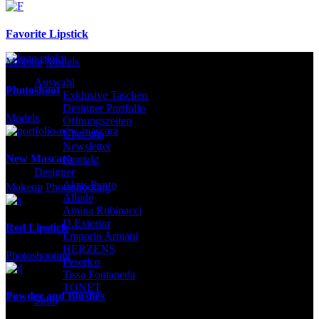
Favorite Lipstick
Makeup
Models
Auswahl
Photoshoot
Exklusive Taschen
Designer Portfolio
Models
Öffnungszeiten
Über uns
Newsletter
New Mascara
Kontakt
Designer
Akris Punto
Makeup
Photoshooting
Allude
Amina Rubinacci
D.Exterior
Red Lipstick
Emporio Armani
HERZENS
Photoshooting
Peserico
Tissa Fontaneda
TONET
Powder and Blushes
Shop