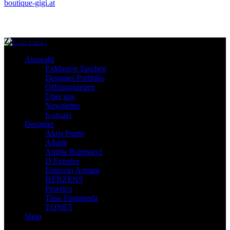
boutique-gigi.at
Zahlungsmittel – Versand
Auswahl
Exklusive Taschen
Designer Portfolio
Öffnungszeiten
Über uns
Newsletter
Diese Seite und deren Inhalte sind urheberrechtlich geschützt
Kontakt
Designer
Akris Punto
Allude
Amina Rubinacci
D.Exterior
Emporio Armani
HERZENS
Peserico
Tissa Fontaneda
TONET
Shop