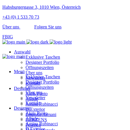
Habsburgergasse 3, 1010 Wien, Österreich
+43 (0) 1 533 70 73
Über uns
Folgen Sie uns
FB
IG
Auswahl
Exklusive Taschen
Designer Portfolio
Öffnungszeiten
Menü
Über uns
Exklusive Taschen
Newsletter
Designer Portfolio
Kontakt
Öffnungszeiten
Designer
Über uns
Akris Punto
Newsletter
Allude
Kontakt
Amina Rubinacci
Designer
D.Exterior
Akris Punto
Emporio Armani
Allude
HERZENS
Amina Rubinacci
Peserico
D.Exterior