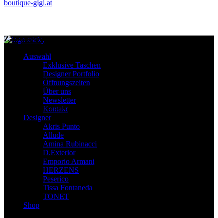
boutique-gigi.at
Zahlungsmittel – Versand
Auswahl
Exklusive Taschen
Designer Portfolio
Öffnungszeiten
Über uns
Newsletter
Diese Seite und deren Inhalte sind urheberrechtlich geschützt
Kontakt
Designer
Akris Punto
Allude
Amina Rubinacci
D.Exterior
Emporio Armani
HERZENS
Peserico
Tissa Fontaneda
TONET
Shop