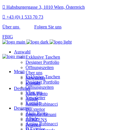
Habsburgergasse 3, 1010 Wien, Österreich
+43 (0) 1 533 70 73
Über uns
Folgen Sie uns
FB
IG
Auswahl
Exklusive Taschen
Designer Portfolio
Öffnungszeiten
Menü
Über uns
Exklusive Taschen
Newsletter
Designer Portfolio
Kontakt
Öffnungszeiten
Designer
Über uns
Akris Punto
Newsletter
Allude
Kontakt
Amina Rubinacci
Designer
D.Exterior
Akris Punto
Emporio Armani
Allude
HERZENS
Amina Rubinacci
Peserico
D.Exterior