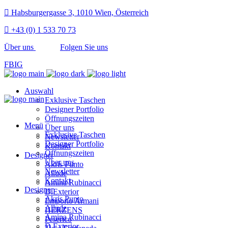
Habsburgergasse 3, 1010 Wien, Österreich
+43 (0) 1 533 70 73
Über uns
Folgen Sie uns
FB
IG
Auswahl
Exklusive Taschen
Designer Portfolio
Öffnungszeiten
Menü
Über uns
Exklusive Taschen
Newsletter
Designer Portfolio
Kontakt
Öffnungszeiten
Designer
Über uns
Akris Punto
Newsletter
Allude
Kontakt
Amina Rubinacci
Designer
D.Exterior
Akris Punto
Emporio Armani
Allude
HERZENS
Amina Rubinacci
Peserico
D.Exterior