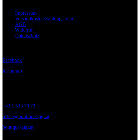
Wichtige Hinweise
Impressum
Versandkosten/Zahlungsarten
AGB
Widerruf
Datenschutz
Folge uns
Facebook
Instagram
Kontakt
+43 1 533 70 73
office@boutique-gigi.at
boutique-gigi.at