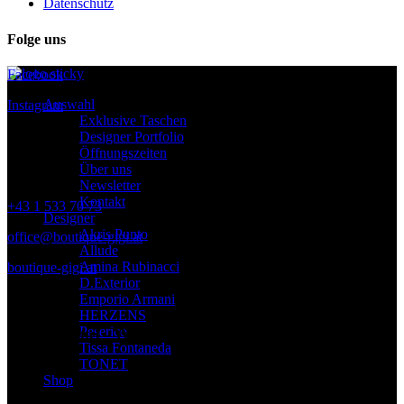
Datenschutz
Folge uns
Facebook
Auswahl
Instagram
Exklusive Taschen
Designer Portfolio
Öffnungszeiten
Über uns
Kontakt
Newsletter
Kontakt
+43 1 533 70 73
Designer
Akris Punto
office@boutique-gigi.at
Allude
Amina Rubinacci
boutique-gigi.at
D.Exterior
Emporio Armani
HERZENS
Peserico
Zahlungsmittel – Versand
Tissa Fontaneda
TONET
Shop