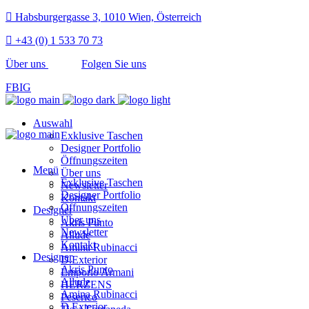
Habsburgergasse 3, 1010 Wien, Österreich
+43 (0) 1 533 70 73
Über uns
Folgen Sie uns
FB
IG
Auswahl
Exklusive Taschen
Designer Portfolio
Öffnungszeiten
Menü
Über uns
Exklusive Taschen
Newsletter
Designer Portfolio
Kontakt
Öffnungszeiten
Designer
Über uns
Akris Punto
Newsletter
Allude
Kontakt
Amina Rubinacci
Designer
D.Exterior
Akris Punto
Emporio Armani
Allude
HERZENS
Amina Rubinacci
Peserico
D.Exterior