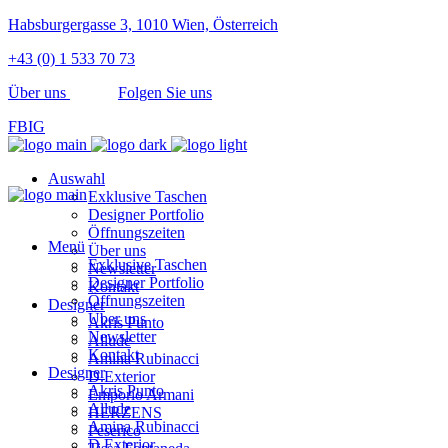
Habsburgergasse 3, 1010 Wien, Österreich
+43 (0) 1 533 70 73
Über uns
Folgen Sie uns
FB
IG
Auswahl
Exklusive Taschen
Designer Portfolio
Öffnungszeiten
Menü
Über uns
Exklusive Taschen
Newsletter
Designer Portfolio
Kontakt
Öffnungszeiten
Designer
Über uns
Akris Punto
Newsletter
Allude
Kontakt
Amina Rubinacci
Designer
D.Exterior
Akris Punto
Emporio Armani
Allude
HERZENS
Amina Rubinacci
Peserico
D.Exterior