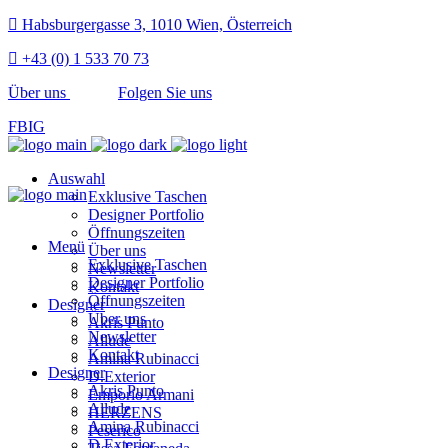
Habsburgergasse 3, 1010 Wien, Österreich
+43 (0) 1 533 70 73
Über uns
Folgen Sie uns
FB
IG
Auswahl
Exklusive Taschen
Designer Portfolio
Öffnungszeiten
Menü
Über uns
Exklusive Taschen
Newsletter
Designer Portfolio
Kontakt
Öffnungszeiten
Designer
Über uns
Akris Punto
Newsletter
Allude
Kontakt
Amina Rubinacci
Designer
D.Exterior
Akris Punto
Emporio Armani
Allude
HERZENS
Amina Rubinacci
Peserico
D.Exterior