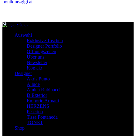
boutique-gigi.at
Zahlungsmittel – Versand
Auswahl
Exklusive Taschen
Designer Portfolio
Öffnungszeiten
Über uns
Newsletter
Diese Seite und deren Inhalte sind urheberrechtlich geschützt
Kontakt
Designer
Akris Punto
Allude
Amina Rubinacci
D.Exterior
Emporio Armani
HERZENS
Peserico
Tissa Fontaneda
TONET
Shop