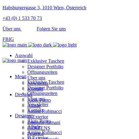
Habsburgergasse 3, 1010 Wien, Österreich
+43 (0) 1 533 70 73
Über uns
Folgen Sie uns
FB
IG
Auswahl
Exklusive Taschen
Designer Portfolio
Öffnungszeiten
Menü
Über uns
Exklusive Taschen
Newsletter
Designer Portfolio
Kontakt
Öffnungszeiten
Designer
Über uns
Akris Punto
Newsletter
Allude
Kontakt
Amina Rubinacci
Designer
D.Exterior
Akris Punto
Emporio Armani
Allude
HERZENS
Amina Rubinacci
Peserico
D.Exterior