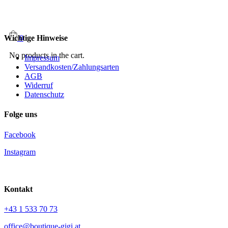
Wichtige Hinweise
0
No products in the cart.
Impressum
Versandkosten/Zahlungsarten
AGB
Widerruf
Datenschutz
Folge uns
Facebook
Instagram
Kontakt
+43 1 533 70 73
office@boutique-gigi.at