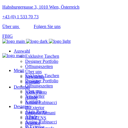
Habsburgergasse 3, 1010 Wien, Österreich
+43 (0) 1 533 70 73
Über uns
Folgen Sie uns
FB
IG
Auswahl
Exklusive Taschen
Designer Portfolio
Öffnungszeiten
Menü
Über uns
Exklusive Taschen
Newsletter
Designer Portfolio
Kontakt
Öffnungszeiten
Designer
Über uns
Akris Punto
Newsletter
Allude
Kontakt
Amina Rubinacci
Designer
D.Exterior
Akris Punto
Emporio Armani
Allude
HERZENS
Amina Rubinacci
Peserico
D.Exterior